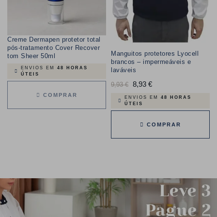
Creme Dermapen protetor total
pós-tratamento Cover Recover
Manguitos protetores Lyocell
tom Sheer 50ml
brancos – impermeáveis e
ENVIOS EM
48 HORAS
laváveis
ÚTEIS
Preço
8,93 €
Preço
9,93 €
COMPRAR
normal
ENVIOS EM
48 HORAS
ÚTEIS
COMPRAR