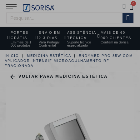
PORTES
ENVIO EM
ASSISTÊNCIA
MAIS DE 60
GRÁTIS
2-3 DIAS
TÉCNICA
000 CLIENTES
Em mais de 1
Para Portugal
Suporte técnico
Confiam na Sorisa
000 produtos
Continental
especializado
INÍCIO
MEDICINA ESTÉTICA
ENDYMED PRO 85W COM
APLICADOR INTENSIF MICROAGULHAMENTO RF
FRACIONADA

VOLTAR PARA MEDICINA ESTÉTICA