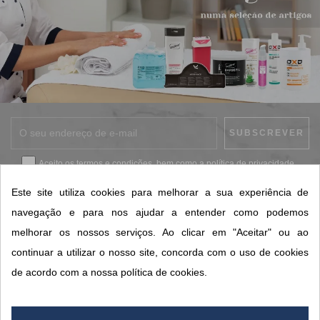
Aceito os
termos e condições
, bem como a
política de privacidade
.
*
Este site utiliza cookies para melhorar a sua experiência de
navegação e para nos ajudar a entender como podemos
melhorar os nossos serviços. Ao clicar em "Aceitar" ou ao
CONTACTOS SORISA
continuar a utilizar o nosso site, concorda com o uso de cookies
ÁREAS DE NEGÓCIO
de acordo com a nossa política de cookies.
A SORISA
A SUA CONTA