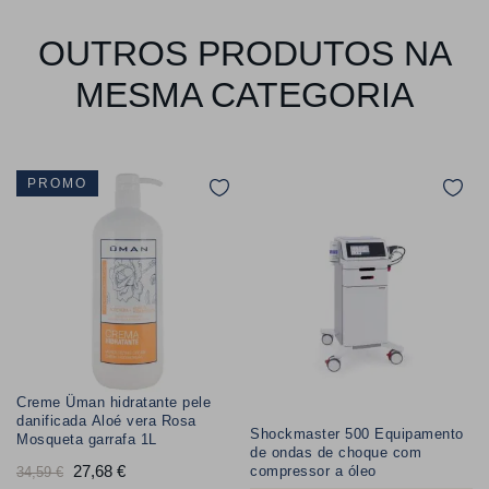
OUTROS PRODUTOS NA
MESMA CATEGORIA
PROMO
Creme Üman hidratante pele
danificada Aloé vera Rosa
Shockmaster 500 Equipamento
Mosqueta garrafa 1L
de ondas de choque com
Preço
27,68 €
Preço
compressor a óleo
34,59 €