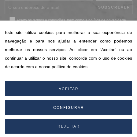
Aceito os
termos e condições
, bem como a
política de privacidade
.
*
Este site utiliza cookies para melhorar a sua experiência de
navegação e para nos ajudar a entender como podemos
melhorar os nossos serviços. Ao clicar em "Aceitar" ou ao
CONTACTOS SORISA
continuar a utilizar o nosso site, concorda com o uso de cookies
ÁREAS DE NEGÓCIO
de acordo com a nossa política de cookies.
A SORISA
A SUA CONTA
ACEITAR
CONFIGURAR
© 2026 SORISA S.A. - Todos os direitos reservados.
By
REJEITAR