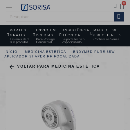
PORTES
ENVIO EM
ASSISTÊNCIA
MAIS DE 60
GRÁTIS
2-3 DIAS
TÉCNICA
000 CLIENTES
Em mais de 1
Para Portugal
Suporte técnico
Confiam na Sorisa
000 produtos
Continental
especializado
INÍCIO
MEDICINA ESTÉTICA
ENDYMED PURE 65W
APLICADOR SHAPER RF FOCALIZADA

VOLTAR PARA MEDICINA ESTÉTICA