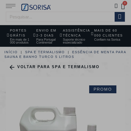
PORTES
ENVIO EM
ASSISTÊNCIA
MAIS DE 60
GRÁTIS
2-3 DIAS
TÉCNICA
000 CLIENTES
Em mais de 1
Para Portugal
Suporte técnico
Confiam na Sorisa
000 produtos
Continental
especializado
INÍCIO
SPA E TERMALISMO
ESSÊNCIA DE MENTA PARA
SAUNA E BANHO TURCO 5 LITROS

VOLTAR PARA SPA E TERMALISMO
PROMO