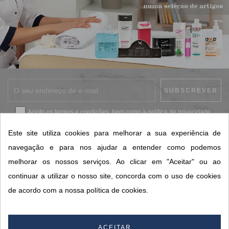
Aceito os
termos e condições
, bem como a
política de privacidade
.
*
Este site utiliza cookies para melhorar a sua experiência de
navegação e para nos ajudar a entender como podemos
melhorar os nossos serviços. Ao clicar em "Aceitar" ou ao
CONTACTOS SORISA
continuar a utilizar o nosso site, concorda com o uso de cookies
ÁREAS DE NEGÓCIO
de acordo com a nossa política de cookies.
A SORISA
A SUA CONTA
ACEITAR