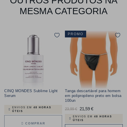
OUTROS PRODUTOS NA
MESMA CATEGORIA
PROMO
CINQ MONDES Sublime Light
Tanga descartável para homem
Serum
em polipropileno preto em bolsa
100un
ENVIOS EM
48 HORAS
Preço
21,59 €
Preço
23,99 €
ÚTEIS
normal
ENVIOS EM
48 HORAS
ÚTEIS
COMPRAR