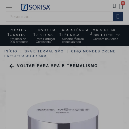
PORTES
ENVIO EM
ASSISTÊNCIA
MAIS DE 60
GRÁTIS
2-3 DIAS
TÉCNICA
000 CLIENTES
Em mais de 1
Para Portugal
Suporte técnico
Confiam na Sorisa
000 produtos
Continental
especializado
INÍCIO
SPA E TERMALISMO
CINQ MONDES CREME
PRÉCIEUX JOUR 50ML

VOLTAR PARA SPA E TERMALISMO