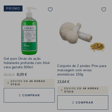
PROMO
Gel puro Üman de ação
hidratante profunda com Aloé
Conjunto de 2 pindas Pino para
vera garrafa 500ml
massagem com ervas
Preço
8,09 €
Preço
aromáticas 150g
10,11 €
normal
13,64 €
Preço
ENVIOS EM
48 HORAS
ÚTEIS
ENVIOS EM
48 HORAS
ÚTEIS
COMPRAR
COMPRAR