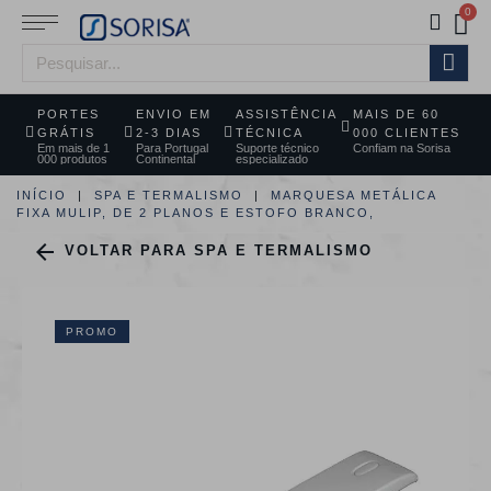
PORTES
ENVIO EM
ASSISTÊNCIA
MAIS DE 60
GRÁTIS
2-3 DIAS
TÉCNICA
000 CLIENTES
Em mais de 1
Para Portugal
Suporte técnico
Confiam na Sorisa
000 produtos
Continental
especializado
INÍCIO
SPA E TERMALISMO
MARQUESA METÁLICA
FIXA MULIP, DE 2 PLANOS E ESTOFO BRANCO,

VOLTAR PARA SPA E TERMALISMO
PROMO