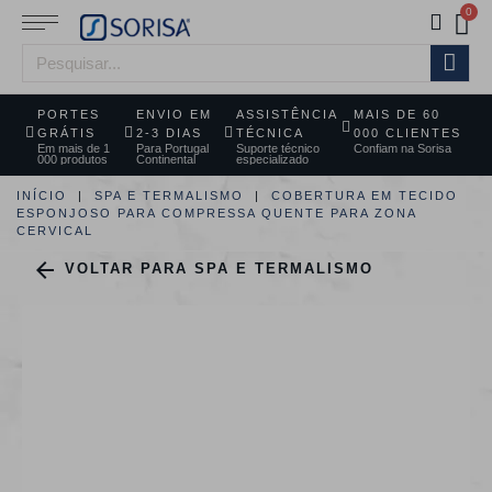
PORTES
ENVIO EM
ASSISTÊNCIA
MAIS DE 60
GRÁTIS
2-3 DIAS
TÉCNICA
000 CLIENTES
Em mais de 1
Para Portugal
Suporte técnico
Confiam na Sorisa
000 produtos
Continental
especializado
INÍCIO
SPA E TERMALISMO
COBERTURA EM TECIDO
ESPONJOSO PARA COMPRESSA QUENTE PARA ZONA
CERVICAL

VOLTAR PARA SPA E TERMALISMO