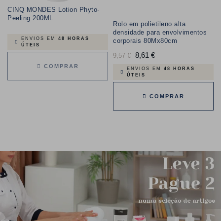
CINQ MONDES Lotion Phyto-
Peeling 200ML
Rolo em polietileno alta
densidade para envolvimentos
ENVIOS EM
48 HORAS
corporais 80Mx80cm
ÚTEIS
Preço
8,61 €
Preço
9,57 €
COMPRAR
normal
ENVIOS EM
48 HORAS
ÚTEIS
COMPRAR