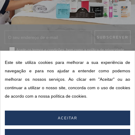
Aceito os
termos e condições
, bem como a
política de privacidade
.
*
Este site utiliza cookies para melhorar a sua experiência de
navegação e para nos ajudar a entender como podemos
melhorar os nossos serviços. Ao clicar em "Aceitar" ou ao
CONTACTOS SORISA
continuar a utilizar o nosso site, concorda com o uso de cookies
ÁREAS DE NEGÓCIO
de acordo com a nossa política de cookies.
A SORISA
A SUA CONTA
ACEITAR