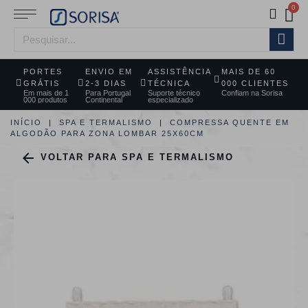
PORTES
ENVIO EM
ASSISTÊNCIA
MAIS DE 60
GRÁTIS
2-3 DIAS
TÉCNICA
000 CLIENTES
Em mais de 1
Para Portugal
Suporte técnico
Confiam na Sorisa
000 produtos
Continental
especializado
INÍCIO
SPA E TERMALISMO
COMPRESSA QUENTE EM
ALGODÃO PARA ZONA LOMBAR 25X60CM

VOLTAR PARA SPA E TERMALISMO