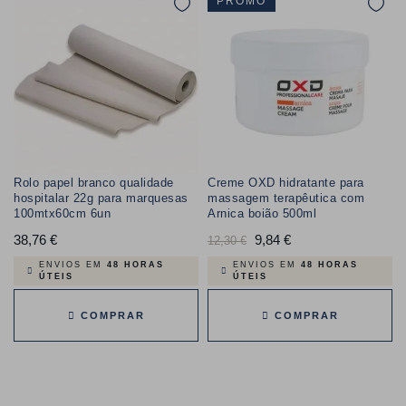
PROMO
Rolo papel branco qualidade
Creme OXD hidratante para
hospitalar 22g para marquesas
massagem terapêutica com
100mtx60cm 6un
Arnica boião 500ml
38,76 €
Preço
Preço
9,84 €
Preço
12,30 €
normal
ENVIOS EM
48 HORAS
ENVIOS EM
48 HORAS
ÚTEIS
ÚTEIS
COMPRAR
COMPRAR