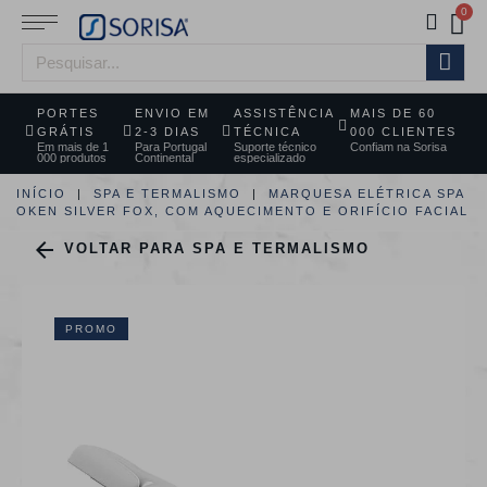
PORTES
ENVIO EM
ASSISTÊNCIA
MAIS DE 60
GRÁTIS
2-3 DIAS
TÉCNICA
000 CLIENTES
Em mais de 1
Para Portugal
Suporte técnico
Confiam na Sorisa
000 produtos
Continental
especializado
INÍCIO
SPA E TERMALISMO
MARQUESA ELÉTRICA SPA
OKEN SILVER FOX, COM AQUECIMENTO E ORIFÍCIO FACIAL

VOLTAR PARA SPA E TERMALISMO
PROMO