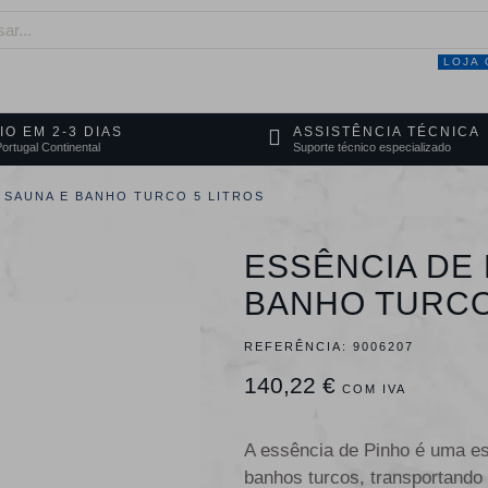
LOJA 
NEGÓCIO
MARCAS
SERVIÇOS
PRO
IO EM 2-3 DIAS
ASSISTÊNCIA TÉCNICA
ortugal Continental
Suporte técnico especializado
A SAUNA E BANHO TURCO 5 LITROS
ESSÊNCIA DE 
BANHO TURCO
REFERÊNCIA:
9006207
140,22 €
COM IVA
A essência de Pinho é uma es
banhos turcos, transportando 