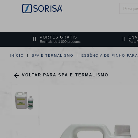
HOME
QUEM SOMOS
ÁREAS DE 
PORTES GRÁTIS
ENV
Em mais de 1 000 produtos
Para P
INÍCIO
SPA E TERMALISMO
ESSÊNCIA DE PINHO PAR

VOLTAR PARA SPA E TERMALISMO