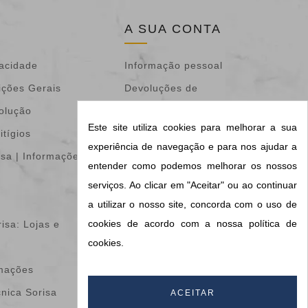
A SUA CONTA
vacidade
Informação pessoal
ições Gerais
Devoluções de
volução
mercadoria
Este site utiliza cookies para melhorar a sua
itígios
Encomendas
experiência de navegação e para nos ajudar a
isa | Informações &
Notas de crédito
entender como podemos melhorar os nossos
Endereços
serviços. Ao clicar em "Aceitar" ou ao continuar
Vales de desconto
a utilizar o nosso site, concorda com o uso de
cookies de acordo com a nossa política de
isa: Lojas e
Os meus alertas
cookies.
Configurações de
amações
cookies
cnica Sorisa
Informações do meu
ACEITAR