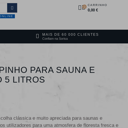
CARRINHO
0
0,00 €
ONLINE
DUTOS
PROMOÇÕES
CONTACTOS
MAIS DE 60 000 CLIENTES
Confiam na Sorisa
PINHO PARA SAUNA E
 5 LITROS
colha clássica e muito apreciada para saunas e
os utilizadores para uma atmosfera de floresta fresca e