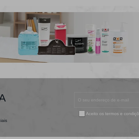
A
Aceito os
termos e condiç
iais