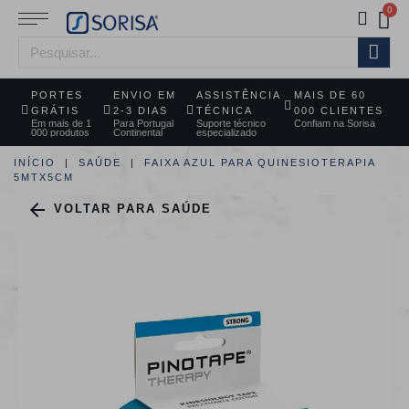
PORTES
ENVIO EM
ASSISTÊNCIA
MAIS DE 60
GRÁTIS
2-3 DIAS
TÉCNICA
000 CLIENTES
Em mais de 1
Para Portugal
Suporte técnico
Confiam na Sorisa
000 produtos
Continental
especializado
INÍCIO
SAÚDE
FAIXA AZUL PARA QUINESIOTERAPIA
5MTX5CM

VOLTAR PARA SAÚDE