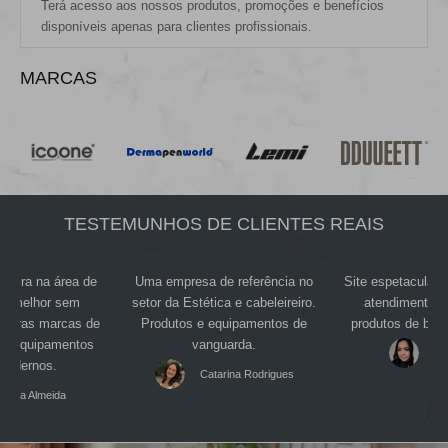
Terá acesso aos nossos produtos, promoções e benefícios
disponíveis apenas para clientes profissionais.
MARCAS
TESTEMUNHOS DE CLIENTES REAIS
oneira na área de
Uma empresa de referência no
Site espetacular
é a melhor sem
setor da Estética e cabeleireiro.
atendimento e
lhoras marcas de
Produtos e equipamentos de
produtos de bele
os equipamentos
vanguarda.
Re
modernos.
Catarina Rodrigues
Maria Almeida