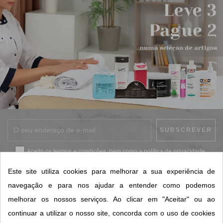
Aceito os
termos e condições
, bem como a
política de privacidade
.
*
Este site utiliza cookies para melhorar a sua experiência de
navegação e para nos ajudar a entender como podemos
melhorar os nossos serviços. Ao clicar em "Aceitar" ou ao
CONTACTOS SORISA
continuar a utilizar o nosso site, concorda com o uso de cookies
ÁREAS DE NEGÓCIO