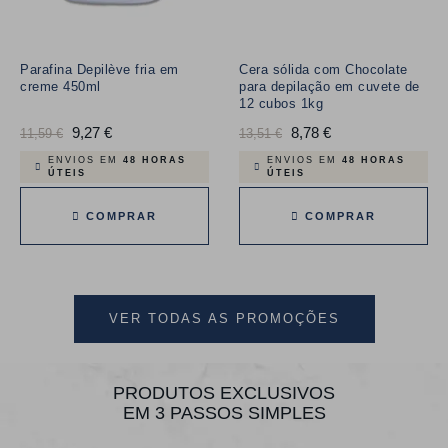
Parafina Depilève fria em
Cera sólida com Chocolate
creme 450ml
para depilação em cuvete de
12 cubos 1kg
Preço
9,27 €
Preço
Preço
8,78 €
Preço
11,59 €
13,51 €
normal
normal
ENVIOS EM
48 HORAS
ENVIOS EM
48 HORAS
ÚTEIS
ÚTEIS
COMPRAR
COMPRAR
VER TODAS AS PROMOÇÕES
PRODUTOS EXCLUSIVOS
EM 3 PASSOS SIMPLES