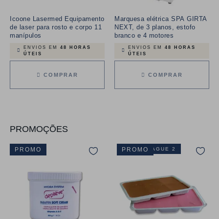
Icoone Lasermed Equipamento
Marquesa elétrica SPA GIRTA
de laser para rosto e corpo 11
NEXT, de 3 planos, estofo
manípulos
branco e 4 motores
ENVIOS EM
48 HORAS
ENVIOS EM
48 HORAS
ÚTEIS
ÚTEIS
COMPRAR
COMPRAR
PROMOÇÕES
PROMO
LEVE 3 PAGUE 2
PROMO