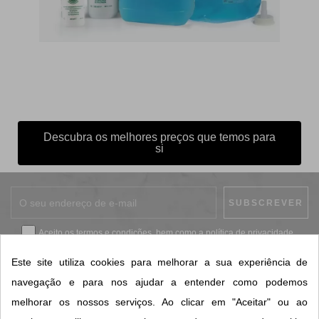
Descubra os melhores preços que temos para
si
Aceito os
termos e condições
, bem como a
política de privacidade
.
*
Este site utiliza cookies para melhorar a sua experiência de
navegação e para nos ajudar a entender como podemos
melhorar os nossos serviços. Ao clicar em "Aceitar" ou ao
CONTACTOS SORISA