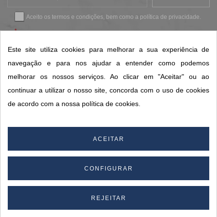
Aceito os
termos e condições
, bem como a
política de privacidade
.
*
Este site utiliza cookies para melhorar a sua experiência de
navegação e para nos ajudar a entender como podemos
CONTACTOS SORISA
melhorar os nossos serviços. Ao clicar em "Aceitar" ou ao
ÁREAS DE NEGÓCIO
continuar a utilizar o nosso site, concorda com o uso de cookies
A SORISA
de acordo com a nossa política de cookies.
A SUA CONTA
ACEITAR
© 2026 SORISA S.A. - Todos os direitos reservados.
CONFIGURAR
By
REJEITAR