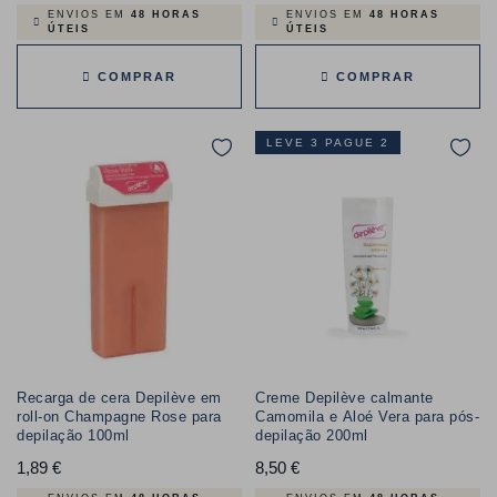
ENVIOS EM
48 HORAS
ENVIOS EM
48 HORAS
ÚTEIS
ÚTEIS
COMPRAR
COMPRAR
LEVE 3 PAGUE 2
Recarga de cera Depilève em
Creme Depilève calmante
roll-on Champagne Rose para
Camomila e Aloé Vera para pós-
depilação 100ml
depilação 200ml
1,89 €
Preço
8,50 €
Preço