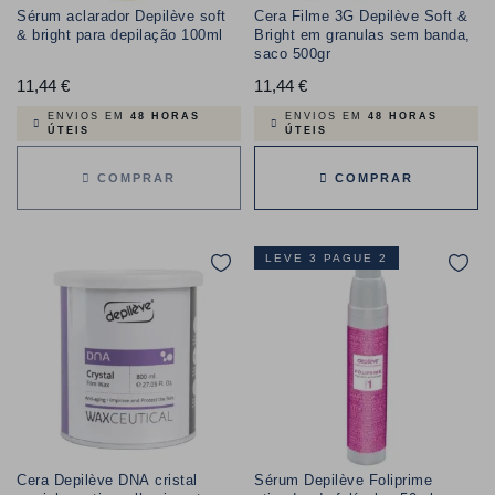
Sérum aclarador Depilève soft
Cera Filme 3G Depilève Soft &
& bright para depilação 100ml
Bright em granulas sem banda,
saco 500gr
11,44 €
Preço
11,44 €
Preço
ENVIOS EM
48 HORAS
ENVIOS EM
48 HORAS
ÚTEIS
ÚTEIS
COMPRAR
COMPRAR
LEVE 3 PAGUE 2
Cera Depilève DNA cristal
Sérum Depilève Foliprime