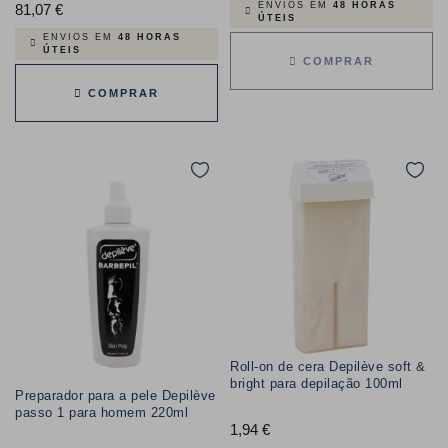
ENVIOS EM
48 HORAS
81,07 €
Preço
ÚTEIS
ENVIOS EM
48 HORAS
ÚTEIS
COMPRAR
COMPRAR
Roll-on de cera Depilève soft &
bright para depilação 100ml
Preparador para a pele Depilève
passo 1 para homem 220ml
1,94 €
Preço