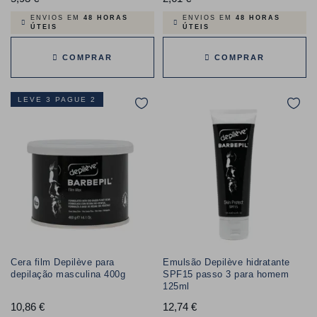
ENVIOS EM
48 HORAS
ENVIOS EM
48 HORAS
ÚTEIS
ÚTEIS
COMPRAR
COMPRAR
LEVE 3 PAGUE 2
Cera film Depilève para
Emulsão Depilève hidratante
depilação masculina 400g
SPF15 passo 3 para homem
125ml
10,86 €
Preço
12,74 €
Preço