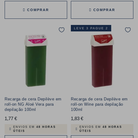
COMPRAR
COMPRAR
LEVE 3 PAGUE 2
Recarga de cera Depilève em
Recarga de cera Depilève em
roll-on NG Aloé Vera para
roll-on Wine para depilação
depilação 100ml
100ml
1,77 €
Preço
1,83 €
Preço
ENVIOS EM
48 HORAS
ENVIOS EM
48 HORAS
ÚTEIS
ÚTEIS