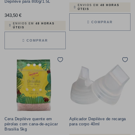
Depilève para 800g/1.5L
ENVIOS EM
48 HORAS
ÚTEIS
343,50 €
Preço
COMPRAR
ENVIOS EM
48 HORAS
ÚTEIS
COMPRAR
Cera Depilève quente em
Aplicador Depilève de recarga
pérolas com cana-de-açúcar
para corpo 40ml
Brasilia 5kg