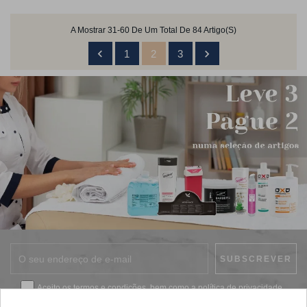
A Mostrar 31-60 De Um Total De 84 Artigo(s)


1
2
3
Aceito os
termos e condições
, bem como a
política de privacidade
.