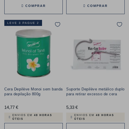
COMPRAR
COMPRAR
LEVE 3 PAGUE 2
Cera Depilève Monoi sem banda
Suporte Depilève metálico duplo
para depilação 800g
para retirar excesso de cera
14,77 €
Preço
5,33 €
Preço
ENVIOS EM
48 HORAS
ENVIOS EM
48 HORAS
ÚTEIS
ÚTEIS