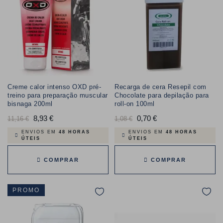
Creme calor intenso OXD pré-
Recarga de cera Resepil com
treino para preparação muscular
Chocolate para depilação para
bisnaga 200ml
roll-on 100ml
Preço
8,93 €
Preço
Preço
0,70 €
Preço
11,16 €
1,08 €
normal
normal
ENVIOS EM
48 HORAS
ENVIOS EM
48 HORAS
ÚTEIS
ÚTEIS
COMPRAR
COMPRAR
PROMO