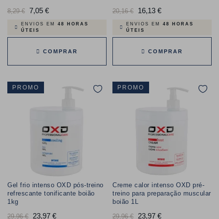
Preço
7,05 €
Preço
Preço
16,13 €
Preço
8,29 €
20,16 €
normal
normal
ENVIOS EM
48 HORAS
ENVIOS EM
48 HORAS
ÚTEIS
ÚTEIS
COMPRAR
COMPRAR
PROMO
PROMO
Gel frio intenso OXD pós-treino
Creme calor intenso OXD pré-
refrescante tonificante boião
treino para preparação muscular
1kg
boião 1L
Preço
23,97 €
Preço
Preço
23,97 €
Preço
29,96 €
29,96 €