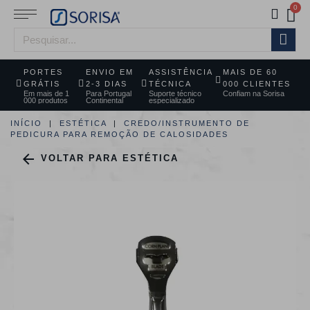
PORTES
ENVIO EM
ASSISTÊNCIA
MAIS DE 60
GRÁTIS
2-3 DIAS
TÉCNICA
000 CLIENTES
Em mais de 1
Para Portugal
Suporte técnico
Confiam na Sorisa
000 produtos
Continental
especializado
INÍCIO
ESTÉTICA
CREDO/INSTRUMENTO DE
PEDICURA PARA REMOÇÃO DE CALOSIDADES

VOLTAR PARA ESTÉTICA