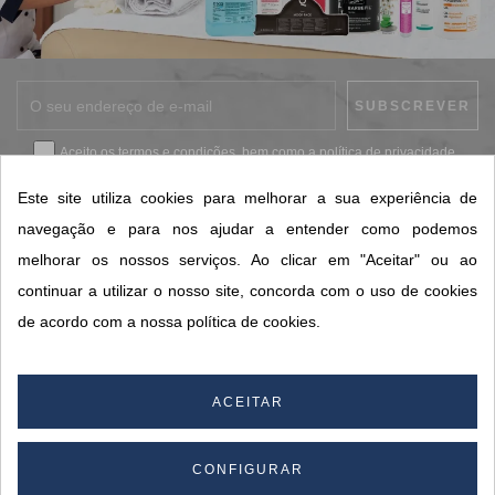
Aceito os
termos e condições
, bem como a
política de privacidade
.
*
Este site utiliza cookies para melhorar a sua experiência de
navegação e para nos ajudar a entender como podemos
melhorar os nossos serviços. Ao clicar em "Aceitar" ou ao
CONTACTOS SORISA
continuar a utilizar o nosso site, concorda com o uso de cookies
ÁREAS DE NEGÓCIO
de acordo com a nossa política de cookies.
A SORISA
A SUA CONTA
ACEITAR
CONFIGURAR
© 2026 SORISA S.A. - Todos os direitos reservados.