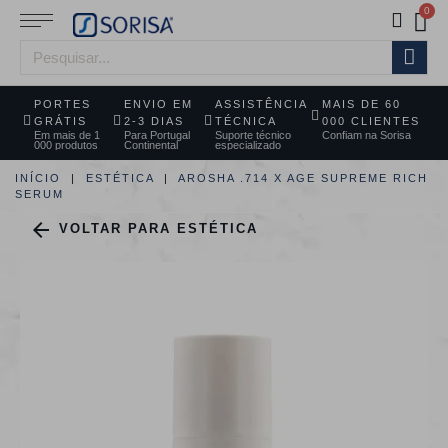
PORTES
ENVIO EM
ASSISTÊNCIA
MAIS DE 60
GRÁTIS
2-3 DIAS
TÉCNICA
000 CLIENTES
Em mais de 1
Para Portugal
Suporte técnico
Confiam na Sorisa
000 produtos
Continental
especializado
INÍCIO
ESTÉTICA
AROSHA .714 X AGE SUPREME RICH
SERUM

VOLTAR PARA ESTÉTICA