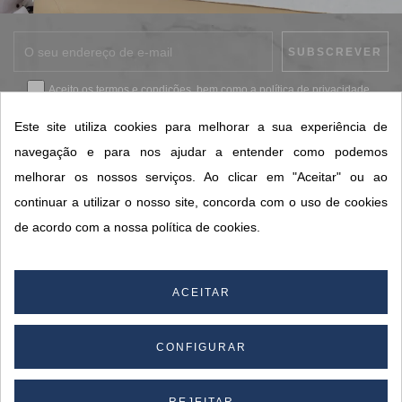
Aceito os
termos e condições
, bem como a
política de privacidade
.
*
Este site utiliza cookies para melhorar a sua experiência de
navegação e para nos ajudar a entender como podemos
melhorar os nossos serviços. Ao clicar em "Aceitar" ou ao
CONTACTOS SORISA
continuar a utilizar o nosso site, concorda com o uso de cookies
ÁREAS DE NEGÓCIO
de acordo com a nossa política de cookies.
A SORISA
A SUA CONTA
ACEITAR
CONFIGURAR
© 2026 SORISA S.A. - Todos os direitos reservados.
By