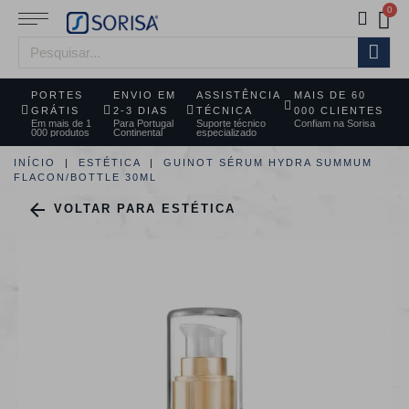
PORTES
ENVIO EM
ASSISTÊNCIA
MAIS DE 60
GRÁTIS
2-3 DIAS
TÉCNICA
000 CLIENTES
Em mais de 1
Para Portugal
Suporte técnico
Confiam na Sorisa
000 produtos
Continental
especializado
INÍCIO
ESTÉTICA
GUINOT SÉRUM HYDRA SUMMUM
FLACON/BOTTLE 30ML

VOLTAR PARA ESTÉTICA