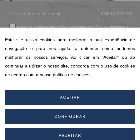
Aceito os
termos e condições
, bem como a
política de privacidade
.
*
Este site utiliza cookies para melhorar a sua experiência de
navegação e para nos ajudar a entender como podemos
melhorar os nossos serviços. Ao clicar em "Aceitar" ou ao
CONTACTOS SORISA
continuar a utilizar o nosso site, concorda com o uso de cookies
ÁREAS DE NEGÓCIO
de acordo com a nossa política de cookies.
A SORISA
A SUA CONTA
ACEITAR
CONFIGURAR
© 2026 SORISA S.A. - Todos os direitos reservados.
By
REJEITAR