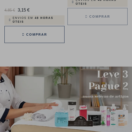
ENVIOS EM
48 HORAS
ÚTEIS
Preço
3,15 €
Preço
4,85 €
COMPRAR
normal
ENVIOS EM
48 HORAS
ÚTEIS
COMPRAR