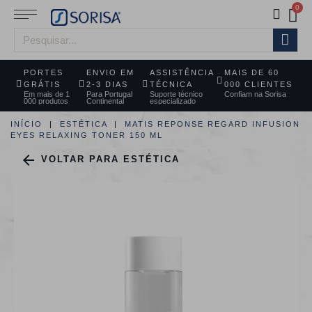
PORTES
ENVIO EM
ASSISTÊNCIA
MAIS DE 60
GRÁTIS
2-3 DIAS
TÉCNICA
000 CLIENTES
Em mais de 1
Para Portugal
Suporte técnico
Confiam na Sorisa
000 produtos
Continental
especializado
INÍCIO
ESTÉTICA
MATIS REPONSE REGARD INFUSION
EYES RELAXING TONER 150 ML

VOLTAR PARA ESTÉTICA