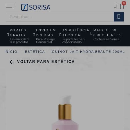
PORTES
ENVIO EM
ASSISTÊNCIA
MAIS DE 60
GRÁTIS
2-3 DIAS
TÉCNICA
000 CLIENTES
Em mais de 1
Para Portugal
Suporte técnico
Confiam na Sorisa
000 produtos
Continental
especializado
INÍCIO
ESTÉTICA
GUINOT LAIT HYDRA BEAUTÉ 200ML

VOLTAR PARA ESTÉTICA