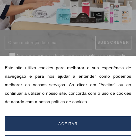
Aceito os
termos e condições
, bem como a
política de privacidade
.
*
Este site utiliza cookies para melhorar a sua experiência de
navegação e para nos ajudar a entender como podemos
melhorar os nossos serviços. Ao clicar em "Aceitar" ou ao
CONTACTOS SORISA
continuar a utilizar o nosso site, concorda com o uso de cookies
ÁREAS DE NEGÓCIO
de acordo com a nossa política de cookies.
A SORISA
A SUA CONTA
ACEITAR