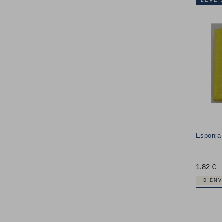
LEVE 
Esponja
1,82 €
P
ENV