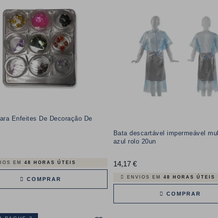
Para Enfeites De Decoração De
Bata descartável impermeável mul
azul rolo 20un
reço
14,17 €
Preço
IOS EM
48 HORAS ÚTEIS
ENVIOS EM
48 HORAS ÚTEIS
COMPRAR
COMPRAR