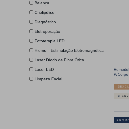
Balança
Criolipólise
Diagnóstico
Eletroporação
Fototerapia LED
Hiems – Estimulação Eletromagnética
Laser Díodo de Fibra Ótica
Laser LED
Remodel
P/Corpo
Limpeza Facial
EXCL
Limpeza Hidrofacial
ENV
Lipolise Enzimática
Microagulhamento
Multifuncional
PROM
Ondas Acústicas