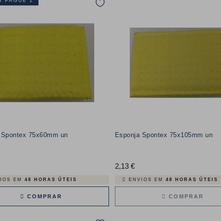
3 PAGUE 2
 Spontex 75x60mm un
Esponja Spontex 75x105mm un
reço
2,13 €
Preço
IOS EM
48 HORAS ÚTEIS
ENVIOS EM
48 HORAS ÚTEIS
COMPRAR
COMPRAR