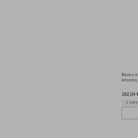
TIPO DE CLIENTE
OUTRAS CATEGORIAS
PREÇO
Banco r
encosto,
182,04 
ENV