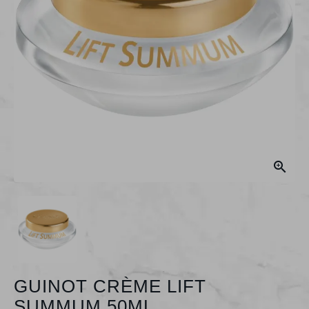

GUINOT CRÈME LIFT
SUMMUM 50ML