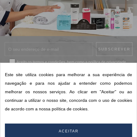
Aceito os
termos e condições
, bem como a
política de privacidade
.
*
Este site utiliza cookies para melhorar a sua experiência de
navegação e para nos ajudar a entender como podemos
melhorar os nossos serviços. Ao clicar em "Aceitar" ou ao
CONTACTOS SORISA
continuar a utilizar o nosso site, concorda com o uso de cookies
ÁREAS DE NEGÓCIO
de acordo com a nossa política de cookies.
A SORISA
A SUA CONTA
ACEITAR