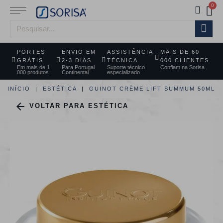
PORTES
ENVIO EM
ASSISTÊNCIA
MAIS DE 60
GRÁTIS
2-3 DIAS
TÉCNICA
000 CLIENTES
Em mais de 1
Para Portugal
Suporte técnico
Confiam na Sorisa
000 produtos
Continental
especializado
INÍCIO
ESTÉTICA
GUINOT CRÈME LIFT SUMMUM 50ML

VOLTAR PARA ESTÉTICA