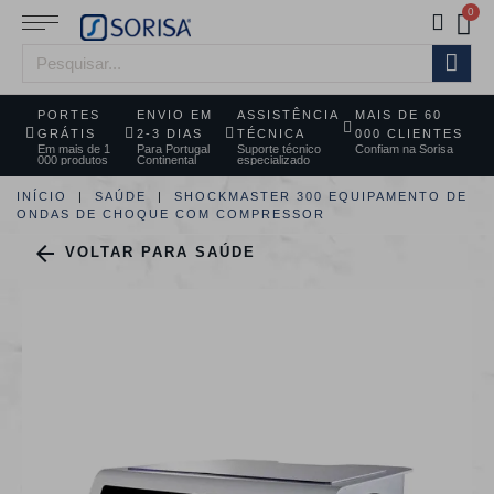
PORTES
ENVIO EM
ASSISTÊNCIA
MAIS DE 60
GRÁTIS
2-3 DIAS
TÉCNICA
000 CLIENTES
Em mais de 1
Para Portugal
Suporte técnico
Confiam na Sorisa
000 produtos
Continental
especializado
INÍCIO
SAÚDE
SHOCKMASTER 300 EQUIPAMENTO DE
ONDAS DE CHOQUE COM COMPRESSOR

VOLTAR PARA SAÚDE