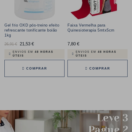
Gel frio OXD pós-treino efeito
Faixa Vermelha para
refrescante tonificante boião
Quinesioterapia 5mtx5cm
1kg
Preço
21,53 €
Preço
7,80 €
Preço
26,91 €
normal
ENVIOS EM
48 HORAS
ENVIOS EM
48 HORAS
ÚTEIS
ÚTEIS
COMPRAR
COMPRAR