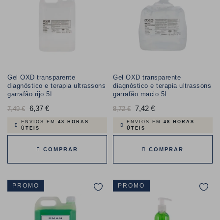
Gel OXD transparente
Gel OXD transparente
diagnóstico e terapia ultrassons
diagnóstico e terapia ultrassons
garrafão rijo 5L
garrafão macio 5L
Preço
6,37 €
Preço
Preço
7,42 €
Preço
7,49 €
8,72 €
normal
normal
ENVIOS EM
48 HORAS
ENVIOS EM
48 HORAS
ÚTEIS
ÚTEIS
COMPRAR
COMPRAR
PROMO
PROMO