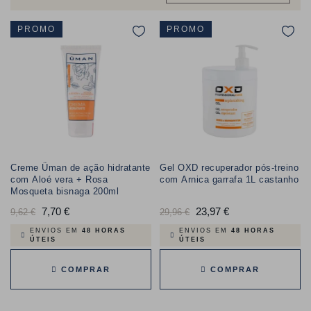
PROMO
PROMO
Creme Üman de ação hidratante
Gel OXD recuperador pós-treino
com Aloé vera + Rosa
com Arnica garrafa 1L castanho
Mosqueta bisnaga 200ml
Preço
7,70 €
Preço
Preço
23,97 €
Preço
9,62 €
29,96 €
normal
normal
ENVIOS EM
48 HORAS
ENVIOS EM
48 HORAS
ÚTEIS
ÚTEIS
COMPRAR
COMPRAR