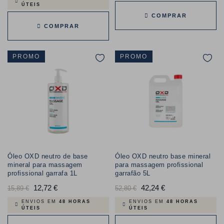
ÚTEIS
COMPRAR
COMPRAR
PROMO
PROMO
Óleo OXD neutro de base
Óleo OXD neutro base mineral
mineral para massagem
para massagem profissional
profissional garrafa 1L
garrafão 5L
Preço
12,72 €
Preço
Preço
42,24 €
Preço
15,89 €
52,80 €
normal
normal
ENVIOS EM
48 HORAS
ENVIOS EM
48 HORAS
ÚTEIS
ÚTEIS