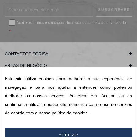
Aceito os
termos e condições
, bem como a
política de privacidade
.
*
CONTACTOS SORISA
ÁREAS DE NEGÓCIO
A SORISA
Este site utiliza cookies para melhorar a sua experiência de
navegação e para nos ajudar a entender como podemos
A SUA CONTA
melhorar os nossos serviços. Ao clicar em "Aceitar" ou ao
continuar a utilizar o nosso site, concorda com o uso de cookies
de acordo com a nossa política de cookies.
© 2026 SORISA S.A. - Todos os direitos reservados.
By
ACEITAR