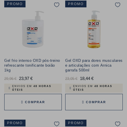
PROMO
PROMO
Gel frio intenso OXD pós-treino
Gel OXD para dores musculares
refrescante tonificante boião
e articulações com Arnica
1kg
garrafa 500ml
Preço
23,97 €
Preço
Preço
18,44 €
Preço
29,96 €
23,05 €
normal
normal
ENVIOS EM
48 HORAS
ENVIOS EM
48 HORAS
ÚTEIS
ÚTEIS
COMPRAR
COMPRAR
PROMO
PROMO