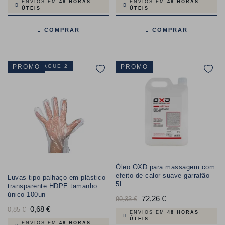
ENVIOS EM
48 HORAS
ENVIOS EM
48 HORAS
ÚTEIS
ÚTEIS
COMPRAR
COMPRAR
LEVE 3 PAGUE 2
PROMO
PROMO
Óleo OXD para massagem com
efeito de calor suave garrafão
Luvas tipo palhaço em plástico
5L
transparente HDPE tamanho
único 100un
Preço
72,26 €
Preço
90,33 €
Preço
0,68 €
Preço
0,85 €
normal
ENVIOS EM
48 HORAS
ÚTEIS
normal
ENVIOS EM
48 HORAS