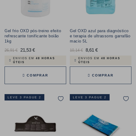
Gel frio OXD pós-treino efeito
Gel OXD azul para diagnóstico
refrescante tonificante boião
e terapia de ultrassons garrafão
1kg
macio 5L
Preço
21,53 €
Preço
Preço
8,61 €
Preço
26,91 €
10,14 €
normal
normal
ENVIOS EM
48 HORAS
ENVIOS EM
48 HORAS
ÚTEIS
ÚTEIS
COMPRAR
COMPRAR
LEVE 3 PAGUE 2
LEVE 3 PAGUE 2