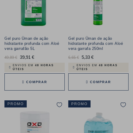
Gel puro Üman de ação
Gel puro Üman de ação
hidratante profunda com Aloé
hidratante profunda com Aloé
vera garrafão 5L
vera garrafa 250ml
Preço
39,91 €
Preço
Preço
5,33 €
Preço
49,89 €
6,65 €
normal
normal
ENVIOS EM
48 HORAS
ENVIOS EM
48 HORAS
ÚTEIS
ÚTEIS
COMPRAR
COMPRAR
PROMO
PROMO