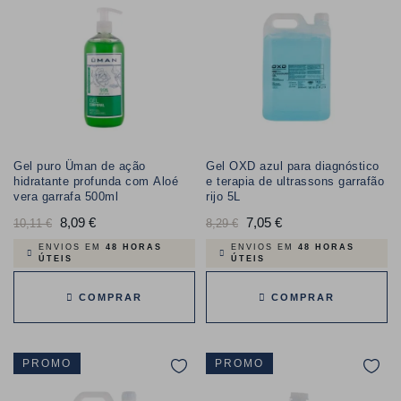
Gel puro Üman de ação
Gel OXD azul para diagnóstico
hidratante profunda com Aloé
e terapia de ultrassons garrafão
vera garrafa 500ml
rijo 5L
Preço
8,09 €
Preço
Preço
7,05 €
Preço
10,11 €
8,29 €
normal
normal
ENVIOS EM
48 HORAS
ENVIOS EM
48 HORAS
ÚTEIS
ÚTEIS
COMPRAR
COMPRAR
PROMO
PROMO